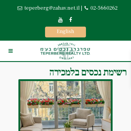
teperberg@zahav.net.il
|
02-5660262
English
רשימת נכסים בלמכירה